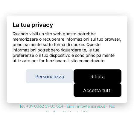
La tua privacy
Quando visiti un sito web questo potrebbe
memorizzare o recuperare informazioni sul tuo browser,
principalmente sotto forma di cookie. Queste
© 2026 – Amerigo. it è un marchio di Fit srl Società Benefit,
informazioni potrebbero riguardare te, le tue
preferenze o il tuo dispositivo e sono principalmente
intermediario assicurativo soggetto al controllo dell’IVASS
utilizzate per far funzionare il sito come dovuto.
https://www.ivass.it/ , iscritto alla Sezione A del Registro
Unico degli Intermediari Assicurativi al numero
A000562210, verificabile qui, con sede in Via Silvio Pellico, 5
Personalizza
Rifiuta
- 20831, Seregno (MB) - C.F. e P.IVA: 09680710960 - Iscritta
al Registro delle Imprese - Archivio CCIA di Monza e Brianza
Accetta tutti
con numero Rea MB-1909689.
Tel.
+39 0362 19 00 814
- Email
info@amerigo.it
- Pec
fitsrlbenefit@legalmail.it