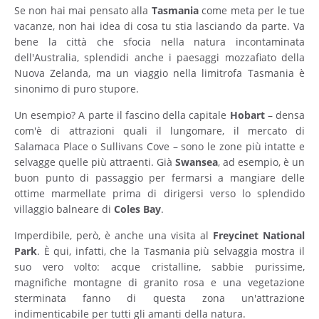
Se non hai mai pensato alla
Tasmania
come meta per le tue
vacanze, non hai idea di cosa tu stia lasciando da parte. Va
bene la città che sfocia nella natura incontaminata
dell'Australia, splendidi anche i paesaggi mozzafiato della
Nuova Zelanda, ma un viaggio nella limitrofa Tasmania è
sinonimo di puro stupore.
Un esempio? A parte il fascino della capitale
Hobart
– densa
com'è di attrazioni quali il lungomare, il mercato di
Salamaca Place o Sullivans Cove – sono le zone più intatte e
selvagge quelle più attraenti. Già
Swansea
, ad esempio, è un
buon punto di passaggio per fermarsi a mangiare delle
ottime marmellate prima di dirigersi verso lo splendido
villaggio balneare di
Coles Bay
.
Imperdibile, però, è anche una visita al
Freycinet National
Park
. È qui, infatti, che la Tasmania più selvaggia mostra il
suo vero volto: acque cristalline, sabbie purissime,
magnifiche montagne di granito rosa e una vegetazione
sterminata fanno di questa zona un'attrazione
indimenticabile per tutti gli amanti della natura.