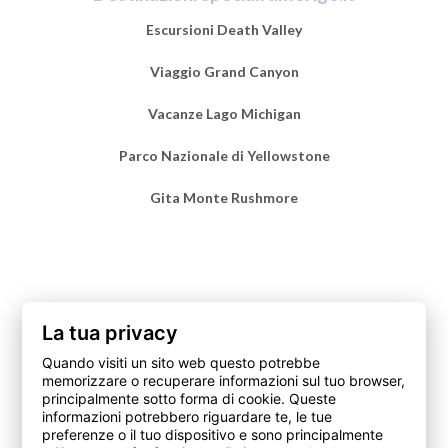
Escursioni Death Valley
Viaggio Grand Canyon
Vacanze Lago Michigan
Parco Nazionale di Yellowstone
Gita Monte Rushmore
La tua privacy
Quando visiti un sito web questo potrebbe
memorizzare o recuperare informazioni sul tuo browser,
© 2026 – Amerigo. it è un marchio di Fit srl Società Benefit,
principalmente sotto forma di cookie. Queste
intermediario assicurativo soggetto al controllo dell’IVASS
informazioni potrebbero riguardare te, le tue
preferenze o il tuo dispositivo e sono principalmente
https://www.ivass.it/ , iscritto alla Sezione A del Registro