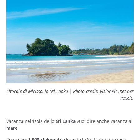
Litorale di Mirissa, in Sri Lanka | Photo credit: VisionPic .net per
Pexels.
Vacanza nell’isola dello
Sri Lanka
vuol dire anche vacanza al
mare
.
Con i suoi
1.300 chilometri di costa
lo Sri Lanka possiede