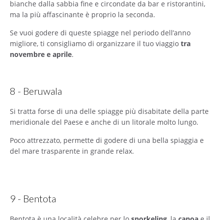
bianche dalla sabbia fine e circondate da bar e ristorantini,
ma la più affascinante è proprio la seconda.
Se vuoi godere di queste spiagge nel periodo dell’anno
migliore, ti consigliamo di organizzare il tuo viaggio
tra
novembre e aprile
.
8 - Beruwala
Si tratta forse di una delle spiagge più disabitate della parte
meridionale del Paese e anche di un litorale molto lungo.
Poco attrezzato, permette di godere di una bella spiaggia e
del mare trasparente in grande relax.
9 - Bentota
Bentota è una località celebre per lo
snorkeling
, la
canoa
e il