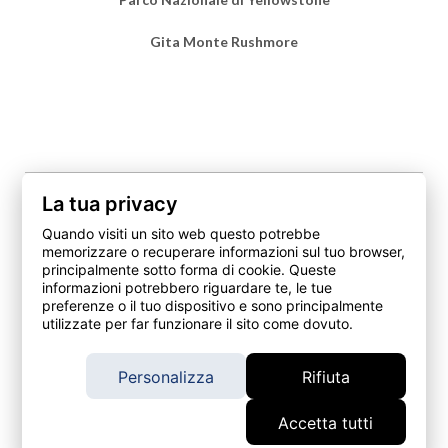
Gita Monte Rushmore
La tua privacy
Quando visiti un sito web questo potrebbe
© 2026 – Amerigo. it è un marchio di Fit srl Società Benefit,
memorizzare o recuperare informazioni sul tuo browser,
intermediario assicurativo soggetto al controllo dell’IVASS
principalmente sotto forma di cookie. Queste
https://www.ivass.it/ , iscritto alla Sezione A del Registro
informazioni potrebbero riguardare te, le tue
Unico degli Intermediari Assicurativi al numero
preferenze o il tuo dispositivo e sono principalmente
A000562210, verificabile qui, con sede in Via Silvio Pellico, 5
utilizzate per far funzionare il sito come dovuto.
- 20831, Seregno (MB) - C.F. e P.IVA: 09680710960 - Iscritta
al Registro delle Imprese - Archivio CCIA di Monza e Brianza
Personalizza
Rifiuta
con numero Rea MB-1909689.
Accetta tutti
Tel.
+39 0362 19 00 814
- Email
info@amerigo.it
- Pec