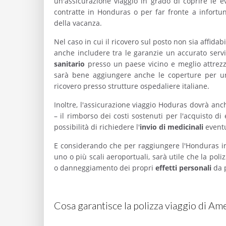
un'assicurazione viaggio in grado di coprire le 
contratte in Honduras o per far fronte a infortuni
della vacanza.
Nel caso in cui il ricovero sul posto non sia affid
anche includere tra le garanzie un accurato serv
sanitario
presso un paese vicino e meglio attrezzat
sarà bene aggiungere anche le coperture per u
ricovero presso strutture ospedaliere italiane.
Inoltre, l'assicurazione viaggio Hoduras dovrà anc
– il rimborso dei costi sostenuti per l'acquisto di
possibilità di richiedere l'
invio di medicinali
eventu
E considerando che per raggiungere l'Honduras in 
uno o più scali aeroportuali, sarà utile che la po
o danneggiamento dei propri
effetti personali
da p
Cosa garantisce la polizza viaggio di Am