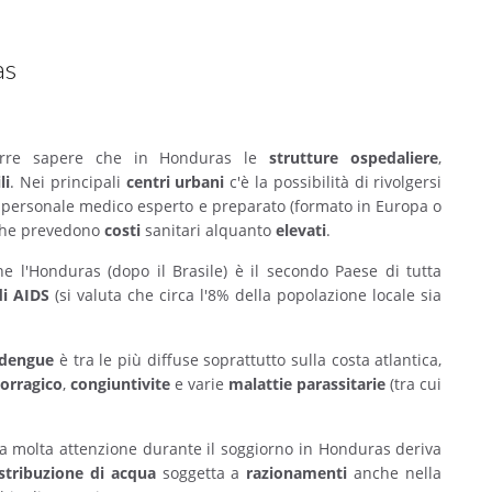
as
corre sapere che in Honduras le
strutture ospedaliere
,
li
. Nei principali
centri urbani
c'è la possibilità di rivolgersi
i personale medico esperto e preparato (formato in Europa o
he prevedono
costi
sanitari alquanto
elevati
.
e l'Honduras (dopo il Brasile) è il secondo Paese di tutta
di AIDS
(si valuta che circa l'8% della popolazione locale sia
 dengue
è tra le più diffuse soprattutto sulla costa atlantica,
orragico
,
congiuntivite
e varie
malattie parassitarie
(tra cui
sta molta attenzione durante il soggiorno in Honduras deriva
stribuzione di acqua
soggetta a
razionamenti
anche nella