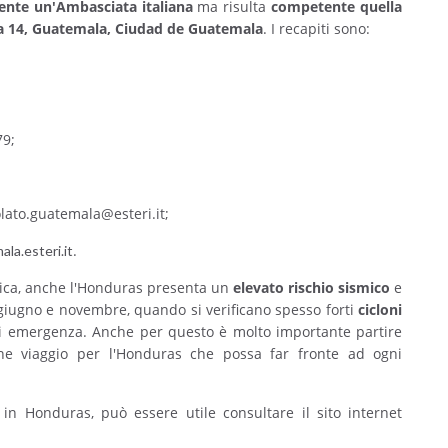
ente un'Ambasciata italiana
ma risulta
competente quella
na 14, Guatemala, Ciudad de Guatemala
. I recapiti sono:
79;
lato.guatemala@esteri.it;
.
a.esteri.it
erica, anche l'Honduras presenta un
elevato rischio sismico
e
a giugno e novembre, quando si verificano spesso forti
cicloni
di emergenza. Anche per questo è molto importante partire
one viaggio per l'Honduras che possa far fronte ad ogni
 in Honduras, può essere utile consultare il sito internet