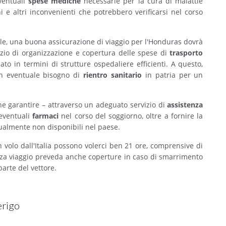
eventuali
spese mediche
necessarie per la cura di malattie
 e altri inconvenienti che potrebbero verificarsi nel corso
abile, una buona assicurazione di viaggio per l'Honduras dovrà
izio di organizzazione e copertura delle spese di
trasporto
o in termini di strutture ospedaliere efficienti. A questo,
n eventuale bisogno di
rientro sanitario
in patria per un
he garantire – attraverso un adeguato servizio di
assistenza
 eventuali
farmaci
nel corso del soggiorno, oltre a fornire la
almente non disponibili nel paese.
volo dall'Italia possono volerci ben 21 ore, comprensive di
lizza viaggio preveda anche coperture in caso di smarrimento
arte del vettore.
erigo