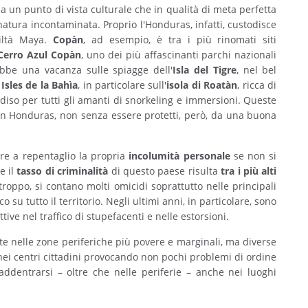
a un punto di vista culturale che in qualità di meta perfetta
natura incontaminata. Proprio l'Honduras, infatti, custodisce
viltà Maya.
Copàn
, ad esempio, è tra i più rinomati siti
Cerro Azul Copàn
, uno dei più affascinanti parchi nazionali
ebbe una vacanza sulle spiagge dell'
Isla del Tigre
, nel bel
e
Isles de la Bahìa
, in particolare sull'
isola di Roatàn
, ricca di
iso per tutti gli amanti di snorkeling e immersioni. Queste
n Honduras, non senza essere protetti, però, da una buona
tere a repentaglio la propria
incolumità personale
se non si
e il
tasso di criminalità
di questo paese risulta
tra i più alti
roppo, si contano molti omicidi soprattutto nelle principali
 su tutto il territorio. Negli ultimi anni, in particolare, sono
ve nel traffico di stupefacenti e nelle estorsioni.
e nelle zone periferiche più povere e marginali, ma diverse
ei centri cittadini provocando non pochi problemi di ordine
dentrarsi – oltre che nelle periferie – anche nei luoghi