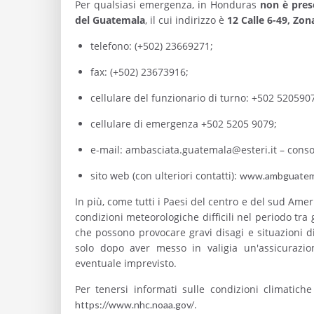
Per qualsiasi emergenza, in Honduras
non è pres
del Guatemala
, il cui indirizzo è
12 Calle 6-49, Zo
telefono: (+502) 23669271;
fax: (+502) 23673916;
cellulare del funzionario di turno: +502 520590
cellulare di emergenza +502 5205 9079;
e-mail: ambasciata.guatemala@esteri.it – conso
sito web (con ulteriori contatti):
www.ambguatemal
In più, come tutti i Paesi del centro e del sud Am
condizioni meteorologiche difficili nel periodo tr
che possono provocare gravi disagi e situazioni 
solo dopo aver messo in valigia un'assicurazi
eventuale imprevisto.
Per tenersi informati sulle condizioni climatiche
.
https://www.nhc.noaa.gov/