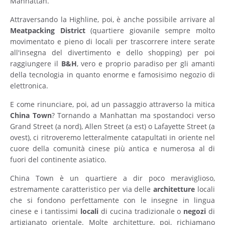
Manhattan.
Attraversando la Highline, poi, è anche possibile arrivare al
Meatpacking
District
(quartiere giovanile sempre molto
movimentato e pieno di locali per trascorrere intere serate
all'insegna del divertimento e dello shopping) per poi
raggiungere il
B&H
, vero e proprio paradiso per gli amanti
della tecnologia in quanto enorme e famosisimo negozio di
elettronica.
E come rinunciare, poi, ad un passaggio attraverso la mitica
China
Town
? Tornando a Manhattan ma spostandoci verso
Grand Street (a nord), Allen Street (a est) o Lafayette Street (a
ovest), ci ritroveremo letteralmente catapultati in oriente nel
cuore della comunità cinese più antica e numerosa al di
fuori del continente asiatico.
China Town è un quartiere a dir poco meraviglioso,
estremamente caratteristico per via delle
architetture
locali
che si fondono perfettamente con le insegne in lingua
cinese e i tantissimi
locali
di cucina tradizionale o
negozi
di
artigianato orientale. Molte architetture, poi, richiamano