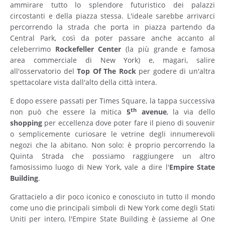
ammirare tutto lo splendore futuristico dei palazzi
circostanti e della piazza stessa. L'ideale sarebbe arrivarci
percorrendo la strada che porta in piazza partendo da
Central Park, così da poter passare anche accanto al
celeberrimo
Rockefeller
Center
(la più grande e famosa
area commerciale di New York) e, magari, salire
all'osservatorio del
Top
Of
The
Rock
per godere di un'altra
spettacolare vista dall'alto della città intera.
E dopo essere passati per Times Square, la tappa successiva
th
non può che essere la mitica
5
avenue
, la via dello
shopping
per eccellenza dove poter fare il pieno di souvenir
o semplicemente curiosare le vetrine degli innumerevoli
negozi che la abitano. Non solo: è proprio percorrendo la
Quinta Strada che possiamo raggiungere un altro
famosissimo luogo di New York, vale a dire l'
Empire State
Building
.
Grattacielo a dir poco iconico e conosciuto in tutto il mondo
come uno die principali simboli di New York come degli Stati
Uniti per intero, l'Empire State Building è (assieme al One