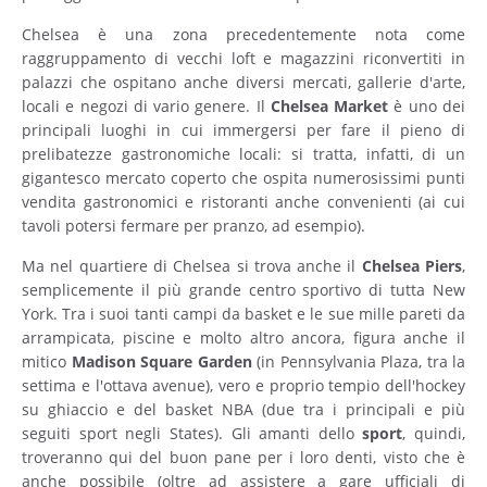
Chelsea è una zona precedentemente nota come
raggruppamento di vecchi loft e magazzini riconvertiti in
palazzi che ospitano anche diversi mercati, gallerie d'arte,
locali e negozi di vario genere. Il
Chelsea Market
è uno dei
principali luoghi in cui immergersi per fare il pieno di
prelibatezze gastronomiche locali: si tratta, infatti, di un
gigantesco mercato coperto che ospita numerosissimi punti
vendita gastronomici e ristoranti anche convenienti (ai cui
tavoli potersi fermare per pranzo, ad esempio).
Ma nel quartiere di Chelsea si trova anche il
Chelsea
Piers
,
semplicemente il più grande centro sportivo di tutta New
York. Tra i suoi tanti campi da basket e le sue mille pareti da
arrampicata, piscine e molto altro ancora, figura anche il
mitico
Madison
Square
Garden
(in Pennsylvania Plaza, tra la
settima e l'ottava avenue), vero e proprio tempio dell'hockey
su ghiaccio e del basket NBA (due tra i principali e più
seguiti sport negli States). Gli amanti dello
sport
, quindi,
troveranno qui del buon pane per i loro denti, visto che è
anche possibile (oltre ad assistere a gare ufficiali di