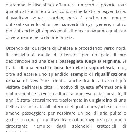
entrambe le discipline) effettuare un vero e proprio tour
guidato al suo interno per conoscerne la storia leggendaria.
Il Madison Square Garden, però, è anche una nota e
utilizzatissima location per
concerti
di ogni genere, motivo
per cui anche gli appassionati di musica avranno qualcosa
di veramente bello da fare la sera.
Uscendo dal quartiere di Chelsea e procedendo verso nord,
il consiglio è quello di rilassarsi per un paio di ore
dedicandole ad una bella
passeggiata lungo la Highline
. Si
tratta di una
vecchia linea ferroviaria sopraelevata
che,
oltre ad essere uno splendido esempio di
riqualificazione
urbana
di New York, rientra anche fra le attrazioni più
visitate dell'intera città. Il motivo di questa affermazione è
molto semplice: la vecchia linea sopraelevata, nel corso degli
anni, è stata letteralmente trasformata in un
giardino
di una
bellezza sconfinata, all'interno del quale i newyorkesi spesso
amano passeggiare per respirare un po' di aria pulita e
godersi da una prospettiva diversa il meraviglioso panorama
circostante riempito dagli splendidi grattacieli di