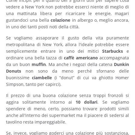
Come incipit per il quarto dei 5 giorni utili per sapere cosa
vedere a New York non potrebbe esserci niente di meglio di
una mattinata libera per ricaricare le energie, magari
gustandoci una bella
colazione
in albergo o, meglio ancora,
in uno dei tanti posti noti della città.
Se vogliamo assaporare il gusto della vita puramente
metropolitana di New York, allora l'ideale potrebbe essere
semplicemente entrare in uno dei mitici
Starbucks
e
ordinare una bella tazza di
caffè
americano
accompagnata
da un buon
muffin
. Ma anche i negozi della catena
Dunkin
Donuts
non sono da meno perché sfornano delle
buonissime
ciambelle
(i “donut” di cui va ghiotto Homer
Simpson, tanto per capirci).
Il prezzo di una buona colazione senza troppi fronzoli si
aggira solitamente intorno ai
10 dollari
. Se vogliamo
spendere di meno, certo, possiamo trovare prodotti simili
anche all'interno dei supermarket ma il piacere di sedersi al
tavolino resta impareggiabile.
Se, invece, vogliamo goderci una colazione più sostanziosa,