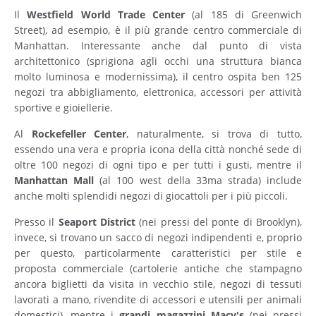
Il
Westfield World Trade Center
(al 185 di Greenwich
Street), ad esempio, è il più grande centro commerciale di
Manhattan. Interessante anche dal punto di vista
architettonico (sprigiona agli occhi una struttura bianca
molto luminosa e modernissima), il centro ospita ben 125
negozi tra abbigliamento, elettronica, accessori per attività
sportive e gioiellerie.
Al
Rockefeller Center
, naturalmente, si trova di tutto,
essendo una vera e propria icona della città nonché sede di
oltre 100 negozi di ogni tipo e per tutti i gusti, mentre il
Manhattan
Mall
(al 100 west della 33ma strada) include
anche molti splendidi negozi di giocattoli per i più piccoli.
Presso il
Seaport District
(nei pressi del ponte di Brooklyn),
invece, si trovano un sacco di negozi indipendenti e, proprio
per questo, particolarmente caratteristici per stile e
proposta commerciale (cartolerie antiche che stampagno
ancora biglietti da visita in vecchio stile, negozi di tessuti
lavorati a mano, rivendite di accessori e utensili per animali
domestici), mentre i
grandi magazzini Macy's
(nei pressi