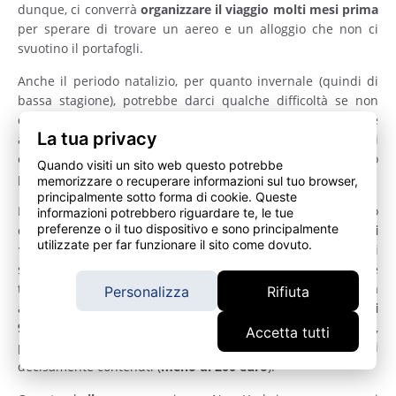
dunque, ci converrà
organizzare il viaggio molti mesi prima
per sperare di trovare un aereo e un alloggio che non ci
svuotino il portafogli.
Anche il periodo natalizio, per quanto invernale (quindi di
bassa stagione), potrebbe darci qualche difficoltà se non
organizzato ampiamente in anticipo vista la grande
La tua privacy
affluenza di turisti che arrivano in città per ammirare le luci
e le decorazioni della Grande Mela proprio in questo
Quando visiti un sito web questo potrebbe
periodo.
memorizzare o recuperare informazioni sul tuo browser,
principalmente sotto forma di cookie. Queste
In linea di massima, prenotando nei tempi giusti, un volo
informazioni potrebbero riguardare te, le tue
preferenze o il tuo dispositivo e sono principalmente
dall'Italia a New York arriva a costare intorno a
poco più di
utilizzate per far funzionare il sito come dovuto.
1000 euro
includendo anche un
alloggio
a
Manhattan
. Se ci
spostiamo verso
Long
Island
(e sempre operando con le
tempistiche giuste) possiamo risparmiare qualcosa
Personalizza
Rifiuta
arrivando a spendere, tra viaggio e albergo,
tra gli 800 e i
900 euro a persona
. Se siamo più di due persone,
Accetta tutti
potremmo anche trovare
stanze
quadruple
a costi
decisamente contenuti (
meno di 200 euro
).