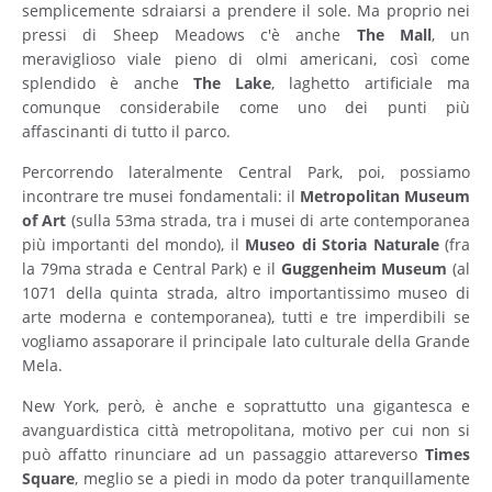
semplicemente sdraiarsi a prendere il sole. Ma proprio nei
pressi di Sheep Meadows c'è anche
The
Mall
, un
meraviglioso viale pieno di olmi americani, così come
splendido è anche
The
Lake
, laghetto artificiale ma
comunque considerabile come uno dei punti più
affascinanti di tutto il parco.
Percorrendo lateralmente Central Park, poi, possiamo
incontrare tre musei fondamentali: il
Metropolitan Museum
of Art
(sulla 53ma strada, tra i musei di arte contemporanea
più importanti del mondo), il
Museo di Storia Naturale
(fra
la 79ma strada e Central Park) e il
Guggenheim
Museum
(al
1071 della quinta strada, altro importantissimo museo di
arte moderna e contemporanea), tutti e tre imperdibili se
vogliamo assaporare il principale lato culturale della Grande
Mela.
New York, però, è anche e soprattutto una gigantesca e
avanguardistica città metropolitana, motivo per cui non si
può affatto rinunciare ad un passaggio attareverso
Times
Square
, meglio se a piedi in modo da poter tranquillamente