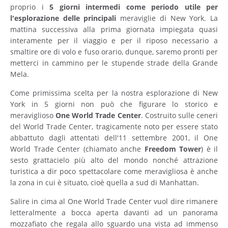
proprio i
5 giorni intermedi come periodo utile per
l'esplorazione delle principali
meraviglie di New York. La
mattina successiva alla prima giornata impiegata quasi
interamente per il viaggio e per il riposo necessario a
smaltire ore di volo e fuso orario, dunque, saremo pronti per
metterci in cammino per le stupende strade della Grande
Mela.
Come primissima scelta per la nostra esplorazione di New
York in 5 giorni non può che figurare lo storico e
meraviglioso
One World Trade Center
. Costruito sulle ceneri
del World Trade Center, tragicamente noto per essere stato
abbattuto dagli attentati dell'11 settembre 2001, il One
World Trade Center (chiamato anche
Freedom
Tower
) è il
sesto grattacielo più alto del mondo nonché attrazione
turistica a dir poco spettacolare come meravigliosa è anche
la zona in cui è situato, cioè quella a sud di Manhattan.
Salire in cima al One World Trade Center vuol dire rimanere
letteralmente a bocca aperta davanti ad un panorama
mozzafiato che regala allo sguardo una vista ad immenso