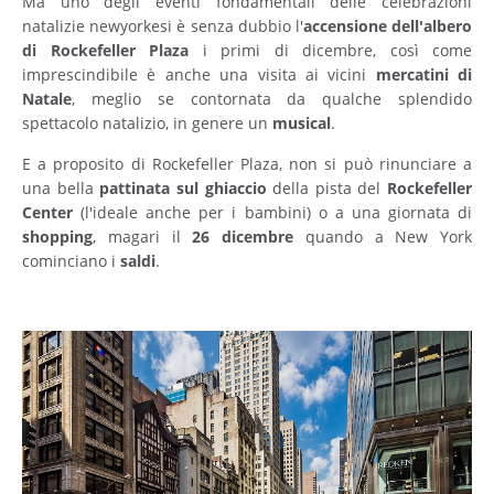
Ma uno degli eventi fondamentali delle celebrazioni
natalizie newyorkesi è senza dubbio l'
accensione dell'albero
di Rockefeller Plaza
i primi di dicembre, così come
imprescindibile è anche una visita ai vicini
mercatini di
Natale
, meglio se contornata da qualche splendido
spettacolo natalizio, in genere un
musical
.
E a proposito di Rockefeller Plaza, non si può rinunciare a
una bella
pattinata sul ghiaccio
della pista del
Rockefeller
Center
(l'ideale anche per i bambini) o a una giornata di
shopping
, magari il
26 dicembre
quando a New York
cominciano i
saldi
.