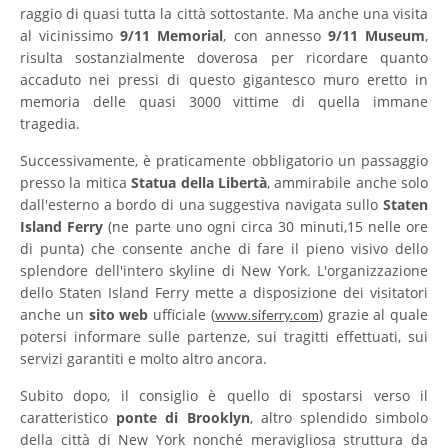
raggio di quasi tutta la città sottostante. Ma anche una visita
al vicinissimo
9/11 Memorial
, con annesso
9/11 Museum
,
risulta sostanzialmente doverosa per ricordare quanto
accaduto nei pressi di questo gigantesco muro eretto in
memoria delle quasi 3000 vittime di quella immane
tragedia.
Successivamente, è praticamente obbligatorio un passaggio
presso la mitica
Statua della Libertà
, ammirabile anche solo
dall'esterno a bordo di una suggestiva navigata sullo
Staten
Island
Ferry
(ne parte uno ogni circa 30 minuti,15 nelle ore
di punta) che consente anche di fare il pieno visivo dello
splendore dell'intero skyline di New York. L'organizzazione
dello Staten Island Ferry mette a disposizione dei visitatori
anche un
sito web
ufficiale (
) grazie al quale
www.siferry.com
potersi informare sulle partenze, sui tragitti effettuati, sui
servizi garantiti e molto altro ancora.
Subito dopo, il consiglio è quello di spostarsi verso il
caratteristico
ponte di Brooklyn
, altro splendido simbolo
della città di New York nonché meravigliosa struttura da