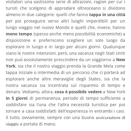
visitatori una vastissima serie di attrazioni, ragion per cui i
turisti che scelgono di approdare oltreoceano si dividono
almeno in due categorie: quelli che fanno
tappa in una città
per poi proseguire verso altri luoghi imperdibili per un
lungo viaggio nel nuovo Mondo e quelli che, invece, hanno
meno tempo
(spesso anche meno possibilità economiche) a
disposizione e preferiscono scegliere un solo luogo da
esplorare in lungo e in largo per alcuni giorni. Qualunque
siano le nostre intenzioni, però, una vacanza negli Stati Uniti
non può assolutamente prescindere da un soggiorno a
New
York
, sia che il nostro viaggio prenda la Grande Mela come
tappa iniziale o intermedia di un percorso che ci porterà ad
esplorare anche altre meraviglie degli States, sia che la
nostra vacanza sia incentrata sul risparmio di tempo e
denaro. Vediamo, allora,
cosa è possibile vedere
a New York
in 5 giorni
di permanenza, periodo di tempo sufficiente a
soddisfare sia l'una che l'altra necessità turistica per poi
tornare a casa soddisfatti dell'esperienza in entrambi i casi.
Il tutto, ovviamente, sempre con una buona
assicurazione di
a portata di mano.
viaggio