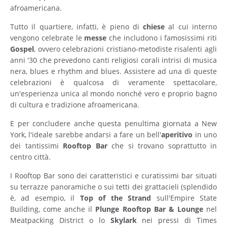
afroamericana.
Tutto il quartiere, infatti, è pieno di
chiese
al cui interno
vengono celebrate le
messe
che includono i famosissimi riti
Gospel
, ovvero celebrazioni cristiano-metodiste risalenti agli
anni '30 che prevedono canti religiosi corali intrisi di musica
nera, blues e rhythm and blues. Assistere ad una di queste
celebrazioni è qualcosa di veramente spettacolare,
un'esperienza unica al mondo nonché vero e proprio bagno
di cultura e tradizione afroamericana.
E per concludere anche questa penultima giornata a New
York, l'ideale sarebbe andarsi a fare un bell'
aperitivo
in uno
dei tantissimi
Rooftop
Bar
che si trovano soprattutto in
centro città.
I Rooftop Bar sono dei caratteristici e curatissimi bar situati
su terrazze panoramiche o sui tetti dei grattacieli (splendido
è, ad esempio, il
Top of the Strand
sull'Empire State
Building, come anche il
Plunge Rooftop Bar & Lounge
nel
Meatpacking District o lo
Skylark
nei pressi di Times