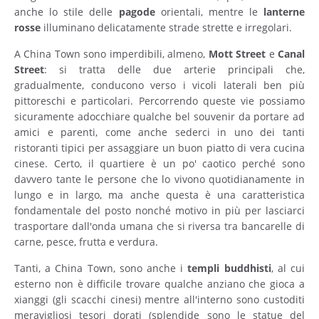
anche lo stile delle
pagode
orientali, mentre le
lanterne
rosse
illuminano delicatamente strade strette e irregolari.
A China Town sono imperdibili, almeno,
Mott Street
e
Canal
Street
: si tratta delle due arterie principali che,
gradualmente, conducono verso i vicoli laterali ben più
pittoreschi e particolari. Percorrendo queste vie possiamo
sicuramente adocchiare qualche bel souvenir da portare ad
amici e parenti, come anche sederci in uno dei tanti
ristoranti tipici per assaggiare un buon piatto di vera cucina
cinese. Certo, il quartiere è un po' caotico perché sono
davvero tante le persone che lo vivono quotidianamente in
lungo e in largo, ma anche questa è una caratteristica
fondamentale del posto nonché motivo in più per lasciarci
trasportare dall'onda umana che si riversa tra bancarelle di
carne, pesce, frutta e verdura.
Tanti, a China Town, sono anche i
templi
buddhisti
, al cui
esterno non è difficile trovare qualche anziano che gioca a
xianggi (gli scacchi cinesi) mentre all'interno sono custoditi
meravigliosi tesori dorati (splendide sono le statue del