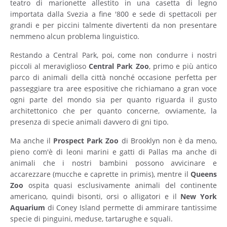
teatro di marionette allestito in una casetta di legno
importata dalla Svezia a fine '800 e sede di spettacoli per
grandi e per piccini talmente divertenti da non presentare
nemmeno alcun problema linguistico.
Restando a Central Park, poi, come non condurre i nostri
piccoli al meraviglioso
Central Park Zoo
, primo e più antico
parco di animali della città nonché occasione perfetta per
passeggiare tra aree espositive che richiamano a gran voce
ogni parte del mondo sia per quanto riguarda il gusto
architettonico che per quanto concerne, ovviamente, la
presenza di specie animali davvero di gni tipo.
Ma anche il
Prospect Park Zoo
di Brooklyn non è da meno,
pieno com'è di leoni marini e gatti di Pallas ma anche di
animali che i nostri bambini possono avvicinare e
accarezzare (mucche e caprette in primis), mentre il
Queens
Zoo
ospita quasi esclusivamente animali del continente
americano, quindi bisonti, orsi o alligatori e il
New York
Aquarium
di Coney Island permette di ammirare tantissime
specie di pinguini, meduse, tartarughe e squali.