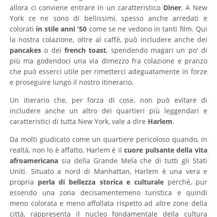
allora ci conviene entrare in un caratteristico
Diner
. A New
York ce ne sono di bellissimi, spesso anche arredati e
colorati
in stile anni '50
come se ne vedono in tanti film. Qui
la nostra colazione, oltre al caffè, può includere anche dei
pancakes
o dei
french
toast
, spendendo magari un po' di
più ma godendoci una via dimezzo fra colazione e pranzo
che può esserci utile per rimetterci adeguatamente in forze
e proseguire lungo il nostro itinerario.
Un itierario che, per forza di cose, non può evitare di
includere anche un altro dei quartieri più leggendari e
caratteristici di tutta New York, vale a dire
Harlem
.
Da molti giudicato come un quartiere pericoloso quando, in
realtà, non lo è affatto, Harlem è il
cuore pulsante della vita
afroamericana
sia della Grande Mela che di tutti gli Stati
Uniti. Situato a nord di Manhattan, Harlem è una vera e
propria
perla di bellezza storica e culturale
perché, pur
essendo una zona decisamentemeno turistica e quindi
meno colorata e meno affollata rispetto ad altre zone della
città, rappresenta il nucleo fondamentale della cultura