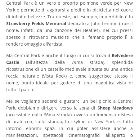
Central Park è un vero e proprio polmone verde per New
York e permette di aggirarsi a piedi o in bicicletta nel cuore
di infinite bellezze. Tra queste, ad esempio, imperdibile è lo
Strawberry
Fields
Memorial
dedicato a John Lennon (trae il
nome, infatti, da una canzone dei Beatles), nei cui pressi
spesso si ritrovano musicisti che si femano proprio lì a
rendere omaggio all'artista.
Ma Central Park è anche il luogo in cui si trova il
Belvedere
Castle
(all'altezza della 79ma strada), splendida
ricostruzione di un castello medievale situata su una antica
roccia naturale (Vista Rock) e, come suggerisce stesso il
nome, punto ideale per godere di una magnifica vista di
tutto il parco.
Ma se vogliamo sederci e gustarci un bel picnic a Central
Park, dobbiamo dirigerci verso la zona di
Sheep
Meadows
(accessibile dalla 66ma strada), ovvero un immensa distesa
di prati con, sullo sfondo, lo skyline di New York e, tutto
intorno, enormi spazi in cui poter assistere anche a
manifestazioni, spettacoli cinematografici all'aperto o