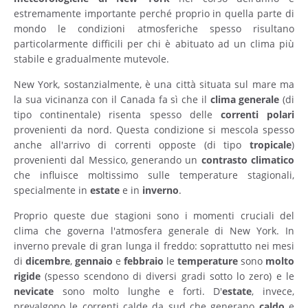
estremamente importante perché proprio in quella parte di
mondo le condizioni atmosferiche spesso risultano
particolarmente difficili per chi è abituato ad un clima più
stabile e gradualmente mutevole.
New York, sostanzialmente, è una città situata sul mare ma
la sua vicinanza con il Canada fa sì che il
clima generale
(di
tipo continentale) risenta spesso delle
correnti
polari
provenienti da nord. Questa condizione si mescola spesso
anche all'arrivo di correnti opposte (di tipo
tropicale
)
provenienti dal Messico, generando un
contrasto
climatico
che influisce moltissimo sulle temperature stagionali,
specialmente in
estate
e in
inverno
.
Proprio queste due stagioni sono i momenti cruciali del
clima che governa l'atmosfera generale di New York. In
inverno prevale di gran lunga il freddo: soprattutto nei mesi
di
dicembre
,
gennaio
e
febbraio
le
temperature
sono
molto
rigide
(spesso scendono di diversi gradi sotto lo zero) e le
nevicate
sono molto lunghe e forti. D'
estate
, invece,
prevalgono le correnti calde da sud che generano
caldo
e