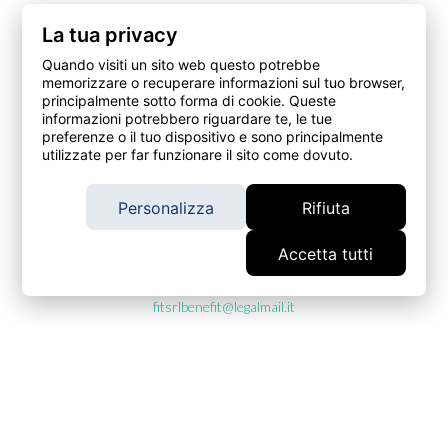
La tua privacy
Quando visiti un sito web questo potrebbe
memorizzare o recuperare informazioni sul tuo browser,
© 2026 – Amerigo. it è un marchio di Fit srl Società Benefit,
principalmente sotto forma di cookie. Queste
intermediario assicurativo soggetto al controllo dell’IVASS
informazioni potrebbero riguardare te, le tue
preferenze o il tuo dispositivo e sono principalmente
https://www.ivass.it/ , iscritto alla Sezione A del Registro
utilizzate per far funzionare il sito come dovuto.
Unico degli Intermediari Assicurativi al numero
A000562210, verificabile qui, con sede in Via Silvio Pellico, 5
- 20831, Seregno (MB) - C.F. e P.IVA: 09680710960 - Iscritta
Personalizza
Rifiuta
al Registro delle Imprese - Archivio CCIA di Monza e Brianza
con numero Rea MB-1909689.
Accetta tutti
Tel.
+39 0362 19 00 814
- Email
info@amerigo.it
- Pec
fitsrlbenefit@legalmail.it
© 2026 Amerigo.it Tutti i diritti riservati.
Assicurazione Viaggi offerta da FIT srl Società Benefit in