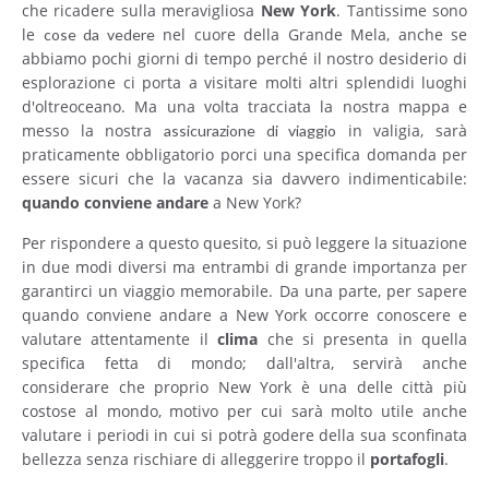
che ricadere sulla meravigliosa
New York
. Tantissime sono
le
nel cuore della Grande Mela, anche se
cose da vedere
abbiamo pochi giorni di tempo perché il nostro desiderio di
esplorazione ci porta a visitare molti altri splendidi luoghi
d'oltreoceano. Ma una volta tracciata la nostra mappa e
messo la nostra
in valigia, sarà
assicurazione di viaggio
praticamente obbligatorio porci una specifica domanda per
essere sicuri che la vacanza sia davvero indimenticabile:
quando conviene andare
a New York?
Per rispondere a questo quesito, si può leggere la situazione
in due modi diversi ma entrambi di grande importanza per
garantirci un viaggio memorabile. Da una parte, per sapere
quando conviene andare a New York occorre conoscere e
valutare attentamente il
clima
che si presenta in quella
specifica fetta di mondo; dall'altra, servirà anche
considerare che proprio New York è una delle città più
costose al mondo, motivo per cui sarà molto utile anche
valutare i periodi in cui si potrà godere della sua sconfinata
bellezza senza rischiare di alleggerire troppo il
portafogli
.