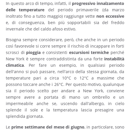
In questo arco di tempo, infatti, il
progressivo
innalzamento
delle
temperature
del periodo primaverile (da marzo
inoltrato fino a tutto maggio) raggiunge vette
non
eccessive
e, di conseguenza, ben più sopportabili sia del freddo
invernale che del caldo afoso estivo.
Bisogna sempre considerare, però, che anche in un periodo
così favorevole si corre sempre il rischio di incappare in forti
scrosci di
pioggia
e consistenti
escursioni
termiche
perché
New York è sempre contraddistinta da una forte
instabilità
climatica
. Per fare un esempio, in qualsiasi periodo
dell'anno si può passare, nell'arco della stessa giornata, da
temperature pari a circa 10°C o 12°C a massime che
possono toccare anche i 26°C. Per questo motivo, qualunque
sia il periodo scelto per andare a New York, conviene
sempre avere a portata di mano un ombrello e un
impermeabile anche se, uscendo dall'albergo, in cielo
splende il sole e la temperatura lascia presagire una
splendida giornata.
Le
prime settimane del mese di giugno
, in particolare, sono